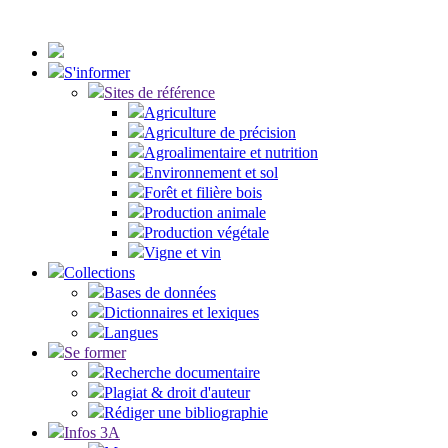
S'informer
Sites de référence
Agriculture
Agriculture de précision
Agroalimentaire et nutrition
Environnement et sol
Forêt et filière bois
Production animale
Production végétale
Vigne et vin
Collections
Bases de données
Dictionnaires et lexiques
Langues
Se former
Recherche documentaire
Plagiat & droit d'auteur
Rédiger une bibliographie
Infos 3A